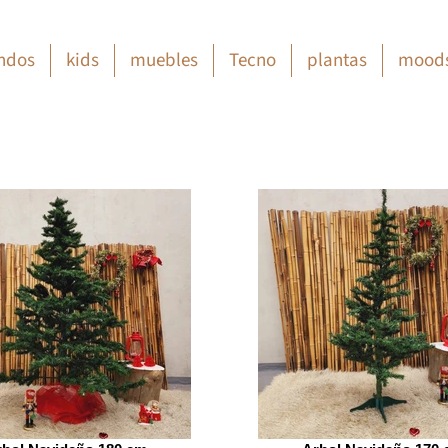
ndos
kids
muebles
Tecno
plantas
mood