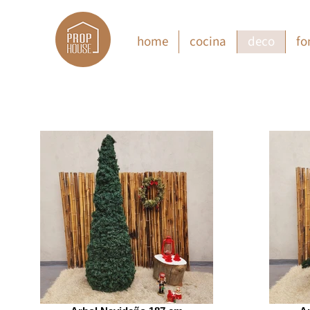
home
cocina
deco
fo