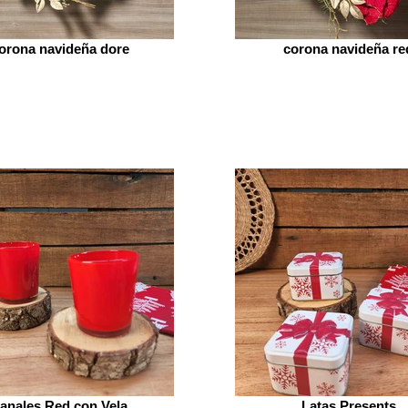
orona navideña dore
corona navideña re
anales Red con Vela
Latas Presents