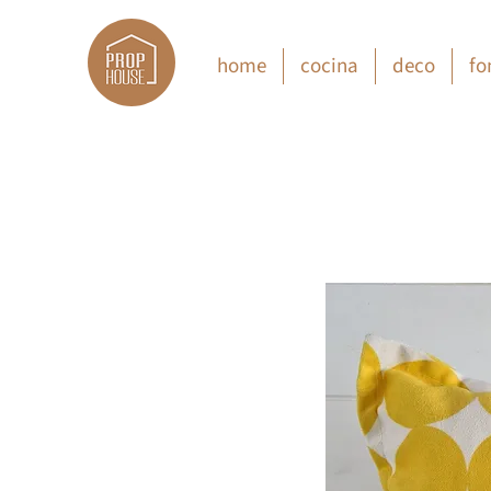
home
cocina
deco
fo