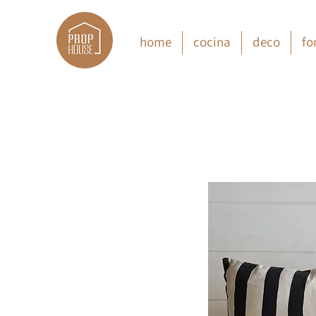
home
cocina
deco
fo