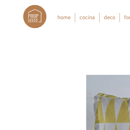
home
cocina
deco
fo