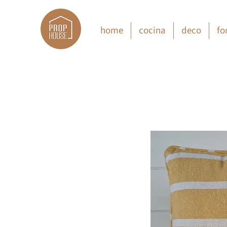
home
cocina
deco
fo