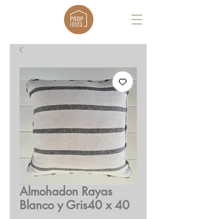
Almohadon Rayas
Blanco y Gris40 x 40