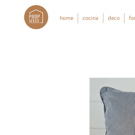
home
cocina
deco
fo