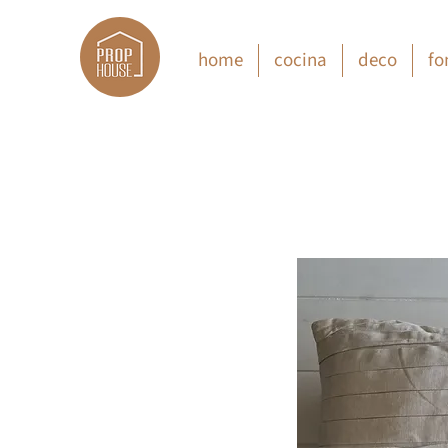
home
cocina
deco
fo